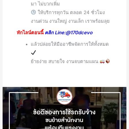
มา ไม่บวกเพิ่ม
ให้บริการทุกวัน ตลอด 24 ชั่วโมง
งานด่วน งานใหญ่ งานเล็ก เราพร้อมลุย
ทักไลน์ตอนนี้
คลิก Line:@170dcevo
แล้วปล่อยให้มืออาชีพจัดการให้ทั้งหมด
ย้ายง่าย สบายใจ งานจบตามแผน
ข้อดี
ของ
การ