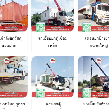
กำลังยกวัสดุ
รถเฮี๊ยบยกตู้เชื่อม
เครนยกป้ายง
ำนวนมาก
เหล็ก
ขนาดใหญ่
ขนาดใหญ่ถูกยก
เครนยกตู้
รถเฮี๊ยบรับจ้า