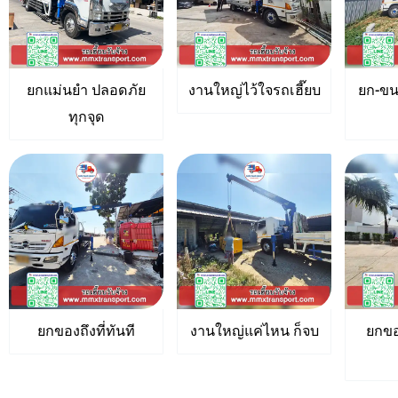
ยกแม่นยำ ปลอดภัย
งานใหญ่ไว้ใจรถเฮี๊ยบ
ยก-ขน
ทุกจุด
ยกของถึงที่ทันที
งานใหญ่แค่ไหน ก็จบ
ยกขอ