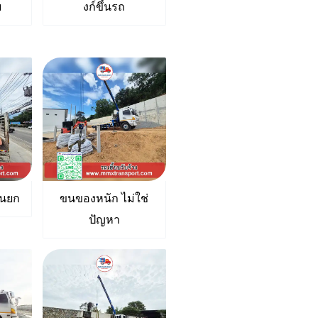
ม
งก์ขึ้นรถ
านยก
ขนของหนัก ไม่ใช่
ปัญหา