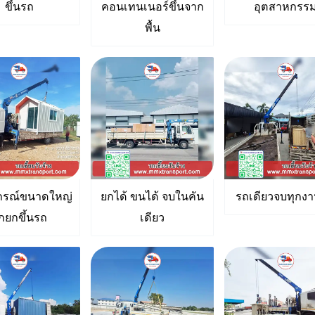
ขึ้นรถ
คอนเทนเนอร์ขึ้นจาก
อุตสาหกรร
พื้น
ปกรณ์ขนาดใหญ่
ยกได้ ขนได้ จบในคัน
รถเดียวจบทุกง
ูกยกขึ้นรถ
เดียว