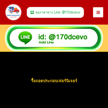
Skip
to
ขอราคาทาง Line: @170dcevo
content
รื้อถอดประกอบเฟอร์นิเจอร์