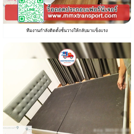
ทีมงานกำลังติดตั้งชั้นวางให้กลับมาแข็งแรง