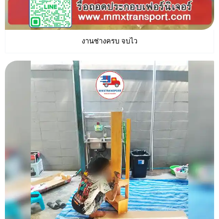
งานช่างครบ จบไว