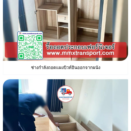
ช่างกำลังถอดแผงบิวท์อินออกจากผนัง