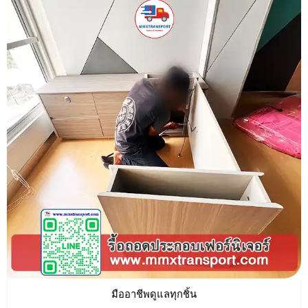
มืออาชีพดูแลทุกชิ้น