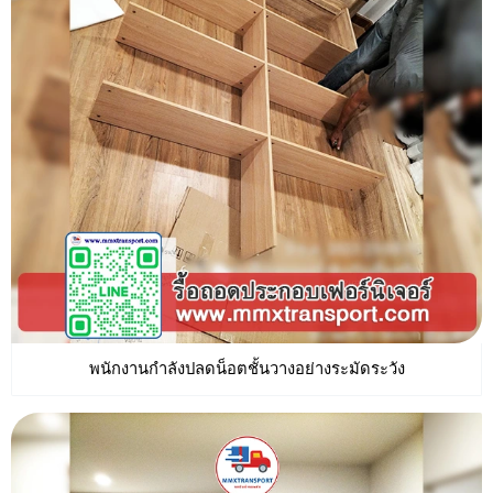
พนักงานกำลังปลดน็อตชั้นวางอย่างระมัดระวัง