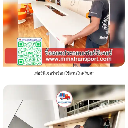
เฟอร์นิเจอร์พร้อมใช้งานในพริบตา