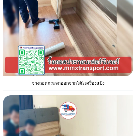
ช่างถอดกระจกออกจากโต๊ะเครื่องแป้ง