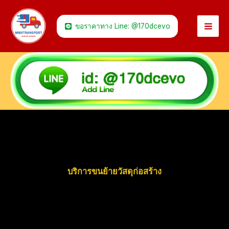
Skip
to
ขอราคาทาง Line: @170dcevo
content
บริการขนย้ายวัสดุก่อสร้าง