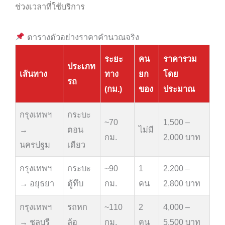
ช่วงเวลาที่ใช้บริการ
ตารางตัวอย่างราคาคำนวณจริง
ระยะ
คน
ราคารวม
ประเภท
เส้นทาง
ทาง
ยก
โดย
รถ
(กม.)
ของ
ประมาณ
กรุงเทพฯ
กระบะ
~70
1,500 –
→
ตอน
ไม่มี
กม.
2,000 บาท
นครปฐม
เดียว
กรุงเทพฯ
กระบะ
~90
1
2,200 –
→ อยุธยา
ตู้ทึบ
กม.
คน
2,800 บาท
กรุงเทพฯ
รถหก
~110
2
4,000 –
→ ชลบุรี
ล้อ
กม.
คน
5,500 บาท