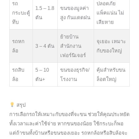
รถ
ปลอดภัย
1.5 – 1.8
ขนของมูลค่า
กระบะตู้
แพ็คแน่น ไม่
ตัน
สูง กันแดดฝน
ทึบ
เสียหาย
ย้ายบ้าน
รถหก
จุเยอะ เหมาะ
3 – 4 ตัน
สำนักงาน
ล้อ
กับของใหญ่
เฟอร์นิเจอร์
รถสิบ
5 – 10
ขนของธุรกิจ/
คุ้มสำหรับขน
ล้อ
ตัน+
โรงงาน
ล็อตใหญ่
สรุป
การเลือกรถให้เหมาะกับของที่จะขน ช่วยให้คุณประหยัด
ทั้งเวลาและค่าใช้จ่าย หากขนของน้อย ใช้กระบะก็พอ
แต่ถ้าขนทั้งบ้านหรือขนของเยอะ รถหกล้อหรือสิบล้อจะ